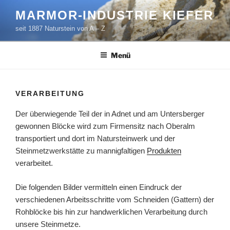
Zum
MARMOR-INDUSTRIE KIEFER
Inhalt
seit 1887 Naturstein von A – Z
springen
Menü
VERARBEITUNG
Der überwiegende Teil der in Adnet und am Untersberger
gewonnen Blöcke wird zum Firmensitz nach Oberalm
transportiert und dort im Natursteinwerk und der
Steinmetzwerkstätte zu mannigfaltigen
Produkten
verarbeitet.
Die folgenden Bilder vermitteln einen Eindruck der
verschiedenen Arbeitsschritte vom Schneiden (Gattern) der
Rohblöcke bis hin zur handwerklichen Verarbeitung durch
unsere Steinmetze.