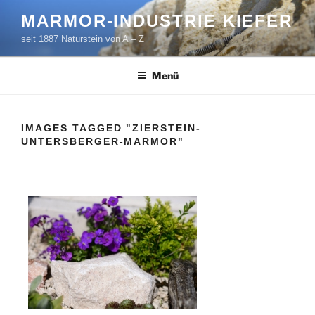
Zum
MARMOR-INDUSTRIE KIEFER
Inhalt
seit 1887 Naturstein von A – Z
springen
Menü
IMAGES TAGGED "ZIERSTEIN-
UNTERSBERGER-MARMOR"