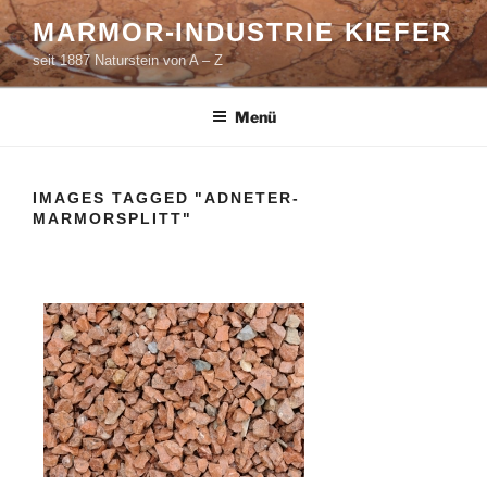
Zum
MARMOR-INDUSTRIE KIEFER
Inhalt
seit 1887 Naturstein von A – Z
springen
Menü
IMAGES TAGGED "ADNETER-
MARMORSPLITT"